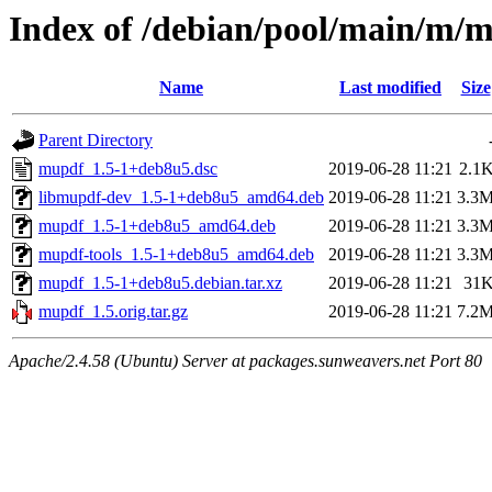
Index of /debian/pool/main/m/
Name
Last modified
Size
Parent Directory
mupdf_1.5-1+deb8u5.dsc
2019-06-28 11:21
2.1
libmupdf-dev_1.5-1+deb8u5_amd64.deb
2019-06-28 11:21
3.3
mupdf_1.5-1+deb8u5_amd64.deb
2019-06-28 11:21
3.3
mupdf-tools_1.5-1+deb8u5_amd64.deb
2019-06-28 11:21
3.3
mupdf_1.5-1+deb8u5.debian.tar.xz
2019-06-28 11:21
31
mupdf_1.5.orig.tar.gz
2019-06-28 11:21
7.2
Apache/2.4.58 (Ubuntu) Server at packages.sunweavers.net Port 80